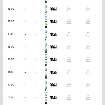
Horbury Town
-
-
13:00
Golcar Utd
Deeping Rangers
-
-
13:00
Barton
Guernsey
-
-
13:00
Crowborough Athletic
Bognor Regis Town
-
-
13:00
Abbey Rangers
Sutton United
-
-
14:00
Coventry Sphinx
Yarm Eaglescliffe
-
-
14:00
West Auckland Town
Carlisle City FC
-
-
14:00
Northallerton Town
Consett A.F.C.
-
-
Hoãn
Ramhlun North FC