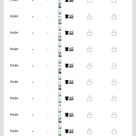
Brislington
Romulus FC
-
-
Hoãn
Highgate United
Aylesbury United
-
-
Hoãn
Flackwell Heath
Lye Town
-
-
Hoãn
Stone Old Alleynians
Forest Row
-
-
Hoãn
Newhaven
Hackney Wick
-
-
Hoãn
West Essex
Hilltop
-
-
Hoãn
Grays Athletic
White Ensign F.C.
-
-
Hoãn
Heybridge Swifts
Hinckley Leicester Road FC
-
-
Hoãn
Whitchurch Alport