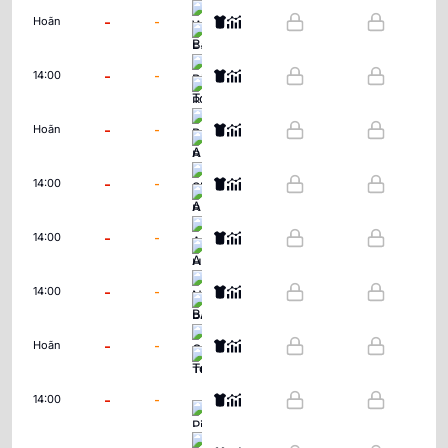
Whitley Bay
-
-
Hoãn
Easington Colliery
Birtley Town
-
-
14:00
Bishop Auckland
Penrith A.F.C.
-
-
Hoãn
Bridlington Town
Shildon A.F.C.
-
-
14:00
Blyth Town
Ashington A.F.C.
-
-
14:00
Horden CW
Newcastle Benfield
-
-
14:00
Redcar Athletic
Guisborough Town
-
-
Hoãn
Thornaby F.C.
Home team
-
-
14:00
Pickering Town FC
Newton Aycliffe F.C.