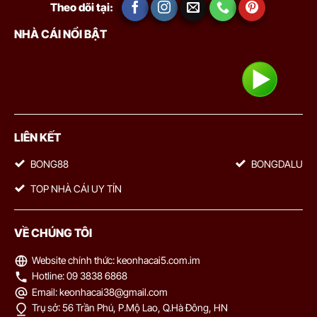
1.02
0.85
1/1.5
2.5/3
10.5
Theo dõi tại:
trạng tập trung quá nhiều tiền vào một lựa chọn, từ đó duy trì sự ổn
Malmo FF
-
-
0.77
0.95
12:00
U
định và kiểm soát rủi ro trong hệ thống định giá.
Degerfors IF
NHÀ CÁI NỔI BẬT
Vì sao người chơi cần hiểu rõ tỷ lệ kèo nhà cái?
0.80
0.90
0
2.5/3
10.5
Hiểu tỷ lệ kèo không phải để “biết thêm”, mà là để chơi có kiểm
IFK Goteborg
-
-
1.00
0.90
14:30
U
soát. Khi nắm được cách kèo vận hành, mọi quyết định đặt cược
Kalmar
đều rõ ràng hơn, không còn dựa vào cảm tính. Cụ thể:
0.97
0.82
2.5
10.5
LIÊN KẾT
Đọc kèo nhanh và chính xác:
Hiểu đúng ý nghĩa từng loại
Halmstads
kèo, tránh nhầm lẫn khi chọn cửa.
-
-
0.82
0.97
14:30
0.5/1
U
GAIS
BONG88
BONGDALU
Nhận diện cơ hội và rủi ro:
Phân biệt đâu là kèo cân bằng,
TOP NHÀ CÁI UY TÍN
đâu là kèo đang “dụ tiền”.
HẠNG 2 NHẬT BẢN
Hiểu được ý đồ nhà cái:
Nhìn ra cách thị trường đang vận
0.90
0.92
VỀ CHÚNG TÔI
0.5
2
9.5
động thông qua biến động kèo.
Iwaki FC
0
-
0
2
-
0
0.90
0.87
33
'
U
Chơi có chiến lược:
Lựa chọn kèo phù hợp với vốn, kiểm
FC Imabari
Website chính thức: keonhacai5.com.im
soát mức cược tốt hơn.
Hotline: 09 3838 6868
Email:
keonhacai38@gmail.com
0.82
1.02
0
2.5
10.5
Các loại tỷ lệ kèo nhà cái phổ biến hiện nay
Trụ sở: 56 Trần Phú, P.Mộ Lao, Q.Hà Đông, HN
Montedio Yamagata
-
-
0.97
0.77
10:00
U