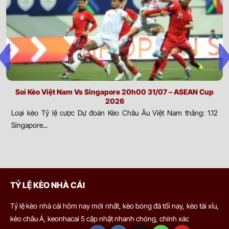
VĐQG NA UY
nhận biết mức độ chênh lệch giữa các lựa chọn cược, cũng như
0.80
0.95
0
3
10.5
cách phân bổ rủi ro trong từng kèo nhà cái. Việc xây dựng tỷ lệ
Lillestrom
nhà cái dựa trên quá trình tổng hợp và xử lý nhiều yếu tố quan
-
-
1.00
0.85
12:30
U
Rosenborg
trọng, bao gồm:
Phong độ thi đấu gần đây của các đội hoặc vận động viên.
0.82
1.00
0/0.5
3/3.5
10.5
Ham-Kam
-
Lịch sử đối đầu trong quá khứ.
-
0.97
0.80
15:00
U
Aalesund FK
Soi Kèo Việt Nam Vs Singapore 20h00 31/07 – ASEAN Cup
Lực lượng và nhân sự, như chấn thương, thẻ phạt, đội hình dự
2026
kiến.
Loại kèo Tỷ lệ cược Dự đoán Kèo Châu Âu Việt Nam thắng: 1.12
0.95
1.00
3/3.5
10.5
Kristiansund BK
Singapore...
Yếu tố ngoại cảnh như thời tiết, mặt sân, điều kiện thi đấu.
-
-
0.85
0.80
17:15
0.5/1
U
Molde
Biến động thị trường và dòng tiền cược từ người chơi trong và
ngoài nước.
VĐQG THỤY ĐIỂN
Nhờ đó, tỷ lệ kèo nhà cái phản ánh tương đối chính xác sự cân
TỶ LỆ KÈO NHÀ CÁI
0.82
0.87
1
3.5
10.5
bằng hoặc chênh lệch giữa các cửa cược, giúp người tham gia hiểu
Hammarby
-
-
0.97
0.92
12:00
U
rõ cấu trúc của từng kèo nhà cái. Bên cạnh chức năng định giá,
Hacken
Tỷ lệ kèo nhà cái hôm nay mới nhất, kèo bóng đá tối nay, kèo tài xỉu,
chúng còn đóng vai trò cân bằng dòng tiền giữa các cửa cược.
kèo châu Á, keonhacai 5 cập nhật nhanh chóng, chính xác
Nhà cái thường điều chỉnh kèo theo thời gian để hạn chế tình