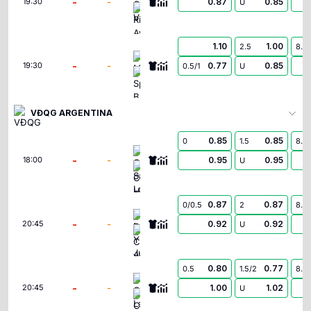
-
-
0.87
0.85
19:30
U
Rio Ave
1.10
1.00
2.5
8.5
Moreirense
-
-
0.77
0.85
19:30
0.5/1
U
Sporting Braga
VĐQG ARGENTINA
0.85
0.85
0
1.5
8.5
CA San Lorenzo
-
-
0.95
0.95
18:00
U
CA Huracan
0.87
0.87
0/0.5
2
8.5
Defensa Y Justicia
-
-
0.92
0.92
20:45
U
Club Atlético Newell's Old Boys
0.80
0.77
0.5
1.5/2
8.5
Gimnasia La Plata
-
-
1.00
1.02
20:45
U
CA Barracas Central