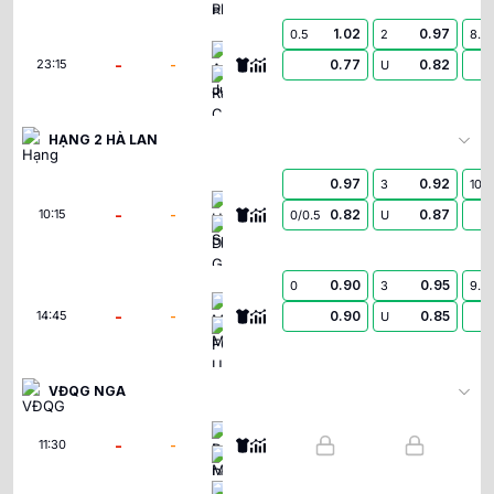
1.02
0.97
0.5
2
8.5
Argentinos Juniors
-
-
0.77
0.82
23:15
U
Racing Club de Avellaneda
HẠNG 2 HÀ LAN
0.97
0.92
3
10.5
Helmond Sport
-
-
0.82
0.87
10:15
0/0.5
U
De Graafschap
0.90
0.95
0
3
9.5
MVV Maastricht
-
-
0.90
0.85
14:45
U
FC Utrecht Youth
VĐQG NGA
Dynamo Moscow
-
-
11:30
Dynamo Makhachkala
Zenit St. Petersburg