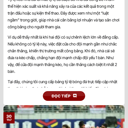
thể hiện xác suất và khả năng xảy ra của các kết quả trong một
VĐQG PHẦN LAN
trận đấu hoặc sự kiện thể thao. Đây được xem như một “luật
ngầm” trong giới, giúp nhà cái cân bằng lợi nhuận và tạo sân chơi
0.82
0.77
1
2.5/3
công bằng cho người tham gia.
KuPs
-
-
0.97
1.02
12:00
U
TPS Turku
Ví dụ dễ thấy nhất là khi hai đội có sự chênh lệch lớn về đẳng cấp.
Nếu không có tỷ lệ này, việc đặt cửa cho đội mạnh gần như chắc
0.90
0.95
0.5
2.5
chắn thắng, khiến thị trường mất công bằng. Khi đó, nhà cái sẽ
Inter Turku
-
-
0.90
0.85
14:00
U
đưa ra kèo chấp, chẳng hạn đội mạnh chấp đội yếu 1 bàn. Như
Lahti
vậy, để cửa đội mạnh thắng kèo, họ cần thắng cách biệt ít nhất 2
bàn.
0.85
0.90
1.5
3/3.5
Ilves Tampere
Tại đây, chúng tôi cung cấp bảng tỷ lệ bóng đá trực tiếp cập nhật
-
-
0.95
0.90
15:00
U
IFK Mariehamn
theo thời gian thực, hỗ trợ người chơi theo dõi biến động kèo
nhanh và chính xác.
ĐỌC TIẾP
0.95
0.90
2.5/3
Vai trò của tỷ lệ kèo nhà cái
AC Oulu
-
-
0.85
0.90
16:00
0/0.5
U
HJK Helsinki
Tỷ lệ kèo nhà cái không đơn thuần là những con số hiển thị trên
30
bảng kèo, mà là công cụ thể hiện cách nhà cái định giá và phân
Th7
tích một trận đấu thể thao. Thông qua tỷ lệ này, người chơi có thể