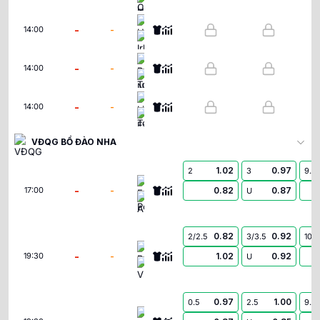
Haarlem
-
-
14:00
Irlam
Beverley Town
-
-
14:00
Northwich Victoria F.C.
Littlehampton Town
-
-
14:00
Eastbourne United
VĐQG BỒ ĐÀO NHA
1.02
0.97
2
3
9.5
FC Porto
-
-
0.82
0.87
17:00
U
Alverca
0.82
0.92
2/2.5
3/3.5
10.5
Benfica
-
-
1.02
0.92
19:30
U
Viseu
0.97
1.00
0.5
2.5
9.5
Gil Vicente